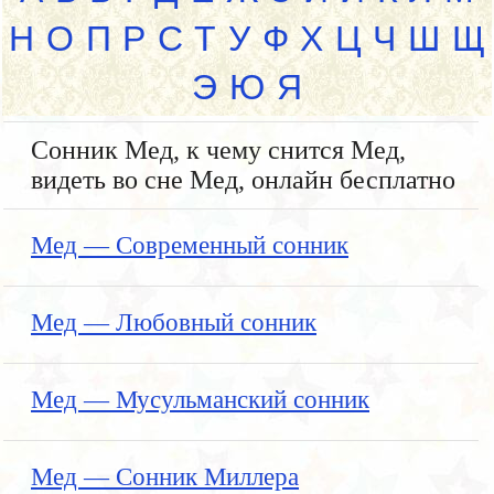
Н
О
П
Р
С
Т
У
Ф
Х
Ц
Ч
Ш
Щ
Э
Ю
Я
Сонник Мед, к чему снится Мед,
видеть во сне Мед, онлайн бесплатно
Мед — Современный сонник
Мед — Любовный сонник
Мед — Мусульманский сонник
Мед — Сонник Миллера