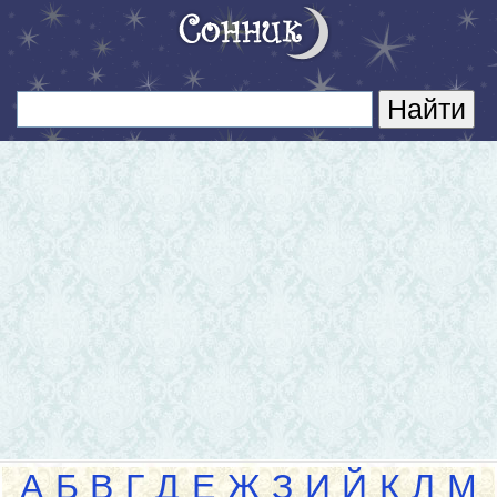
А
Б
В
Г
Д
Е
Ж
З
И
Й
К
Л
М