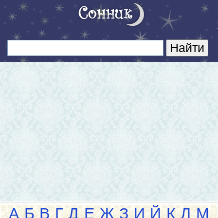
А
Б
В
Г
Д
Е
Ж
З
И
Й
К
Л
М