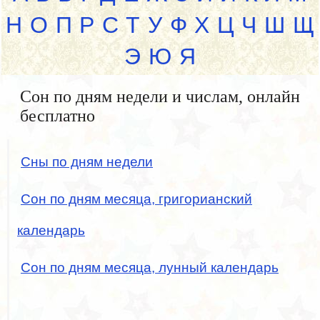
Н
О
П
Р
С
Т
У
Ф
Х
Ц
Ч
Ш
Щ
Э
Ю
Я
Сон по дням недели и числам, онлайн
бесплатно
Сны по дням недели
Сон по дням месяца, григорианский
календарь
Сон по дням месяца, лунный календарь