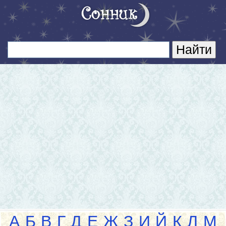
А
Б
В
Г
Д
Е
Ж
З
И
Й
К
Л
М