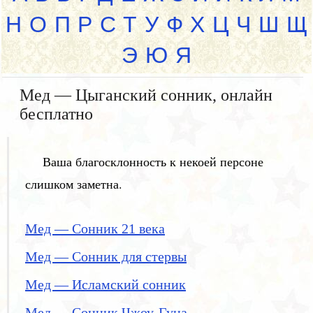
Н
О
П
Р
С
Т
У
Ф
Х
Ц
Ч
Ш
Щ
Э
Ю
Я
Мед — Цыганский сонник, онлайн
бесплатно
Ваша благосклонность к некоей персоне
слишком заметна.
Мед — Сонник 21 века
Мед — Сонник для стервы
Мед — Исламский сонник
Мед — Сонник Чжоу-Гуна