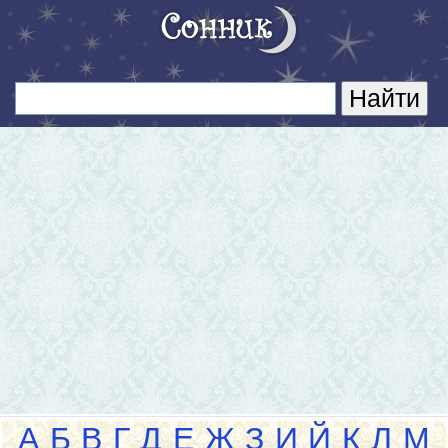
А
Б
В
Г
Д
Е
Ж
З
И
Й
К
Л
М