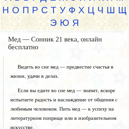
Н
О
П
Р
С
Т
У
Ф
Х
Ц
Ч
Ш
Щ
Э
Ю
Я
Мед — Сонник 21 века, онлайн
бесплатно
Видеть во сне мед — предвестие счастья в
жизни, удачи в делах.
Если вы едите во сне мед — значит, вскоре
испытаете радость и наслаждение от общения с
любимым человеком. Пить мед — к успеху на
литературном поприще или в изобразительном
искусстве.