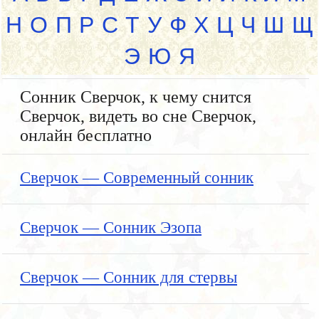
Н
О
П
Р
С
Т
У
Ф
Х
Ц
Ч
Ш
Щ
Э
Ю
Я
Сонник Сверчок, к чему снится
Сверчок, видеть во сне Сверчок,
онлайн бесплатно
Сверчок — Современный сонник
Сверчок — Сонник Эзопа
Сверчок — Сонник для стервы