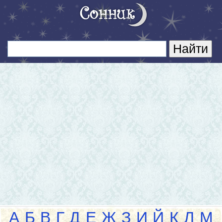
А
Б
В
Г
Д
Е
Ж
З
И
Й
К
Л
М