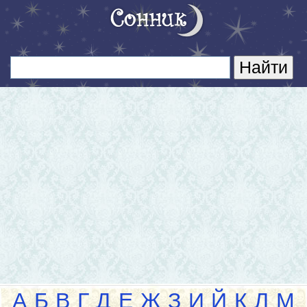
А
Б
В
Г
Д
Е
Ж
З
И
Й
К
Л
М