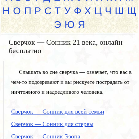
Н
О
П
Р
С
Т
У
Ф
Х
Ц
Ч
Ш
Щ
Э
Ю
Я
Сверчок — Сонник 21 века, онлайн
бесплатно
Слышать во сне сверчка — означает, что вас в
чем-то подозревают и вы рискуете пострадать от
ничтожного и надоедливого человека.
Сверчок — Сонник для всей семьи
Сверчок — Сонник для стервы
Сверчок — Сонник Эзопа