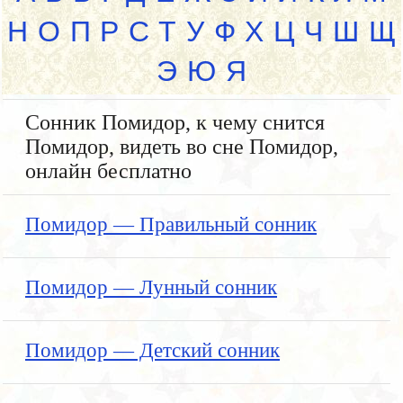
Н
О
П
Р
С
Т
У
Ф
Х
Ц
Ч
Ш
Щ
Э
Ю
Я
Сонник Помидор, к чему снится
Помидор, видеть во сне Помидор,
онлайн бесплатно
Помидор — Правильный сонник
Помидор — Лунный сонник
Помидор — Детский сонник