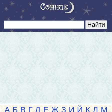
А
Б
В
Г
Д
Е
Ж
З
И
Й
К
Л
М