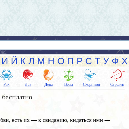
И
Й
К
Л
М
Н
О
П
Р
С
Т
У
Ф
Х
Рак
Лев
Дева
Весы
Скорпион
Стрелец
 бесплатно
бви, есть их — к свиданию, кидаться ими —