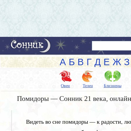
А
Б
В
Г
Д
Е
Ж
З
Овен
Телец
Близнецы
Помидоры — Сонник 21 века, онлайн
Видеть во сне помидоры — к радости, лю