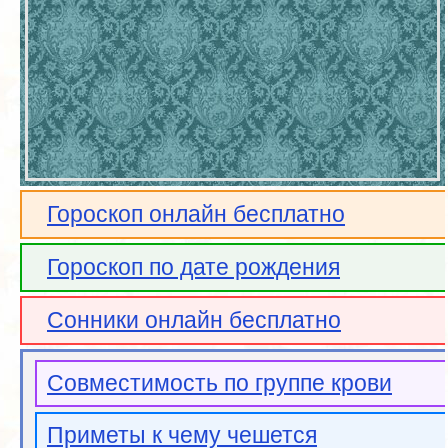
Гороскоп онлайн бесплатно
Гороскоп по дате рождения
Сонники онлайн бесплатно
Совместимость по группе крови
Приметы к чему чешется