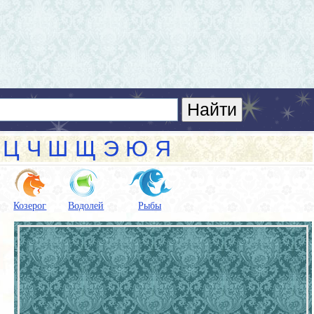
Ц
Ч
Ш
Щ
Э
Ю
Я
Козерог
Водолей
Рыбы