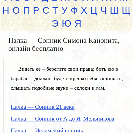
Н
О
П
Р
С
Т
У
Ф
Х
Ц
Ч
Ш
Щ
Э
Ю
Я
Палка — Сонник Симона Канонита,
онлайн бесплатно
Видеть ее – берегите свои права; бить ею в
барабан – должны будете крепко себя защищать;
слышать подобные звуки – склоки и гам.
Палка — Сонник 21 века
Палка — Сонник от А до Я, Мельникова
Палка — Исламский сонник