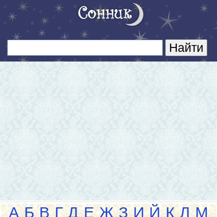
А
Б
В
Г
Д
Е
Ж
З
И
Й
К
Л
М