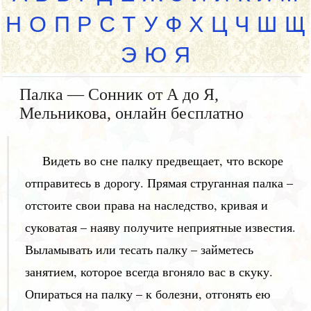
Н
О
П
Р
С
Т
У
Ф
Х
Ц
Ч
Ш
Щ
Э
Ю
Я
Палка — Сонник от А до Я,
Мельникова, онлайн бесплатно
Видеть во сне палку предвещает, что вскоре
отправитесь в дорогу. Прямая струганная палка –
отстоите свои права на наследство, кривая и
суковатая – наяву получите неприятные известия.
Выламывать или тесать палку – займетесь
занятием, которое всегда вгоняло вас в скуку.
Опираться на палку – к болезни, отгонять ею