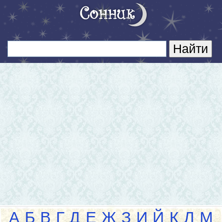
А
Б
В
Г
Д
Е
Ж
З
И
Й
К
Л
М