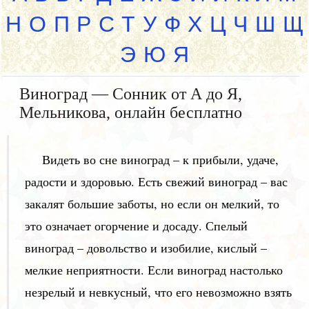
Н
О
П
Р
С
Т
У
Ф
Х
Ц
Ч
Ш
Щ
Э
Ю
Я
Виноград — Сонник от А до Я,
Мельникова, онлайн бесплатно
Видеть во сне виноград – к прибыли, удаче,
радости и здоровью. Есть свежий виноград – вас
закалят большие заботы, но если он мелкий, то
это означает огорчение и досаду. Спелый
виноград – довольство и изобилие, кислый –
мелкие неприятности. Если виноград настолько
незрелый и невкусный, что его невозможно взять