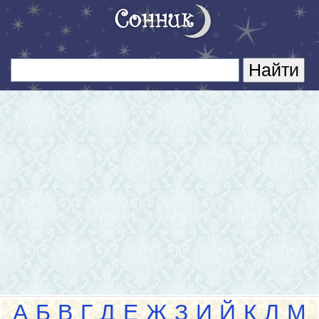
А
Б
В
Г
Д
Е
Ж
З
И
Й
К
Л
М