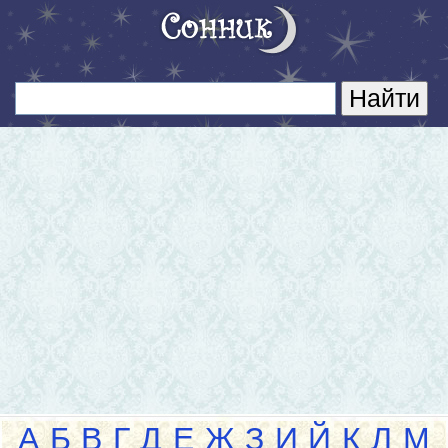
А
Б
В
Г
Д
Е
Ж
З
И
Й
К
Л
М