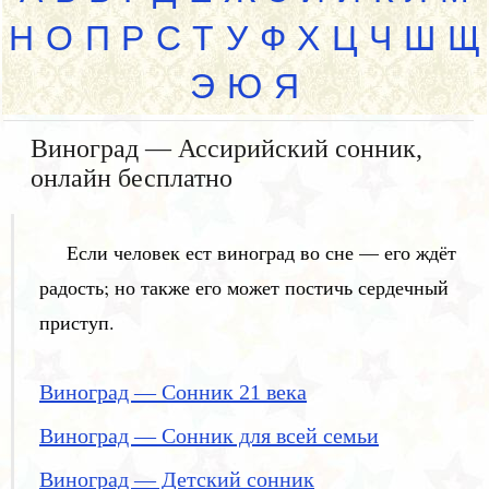
Н
О
П
Р
С
Т
У
Ф
Х
Ц
Ч
Ш
Щ
Э
Ю
Я
Виноград — Ассирийский сонник,
онлайн бесплатно
Если человек ест виноград во сне — его ждёт
радость; но также его может постичь сердечный
приступ.
Виноград — Сонник 21 века
Виноград — Сонник для всей семьи
Виноград — Детский сонник