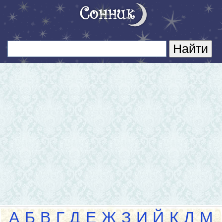
А
Б
В
Г
Д
Е
Ж
З
И
Й
К
Л
М