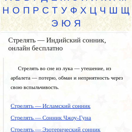
Н
О
П
Р
С
Т
У
Ф
Х
Ц
Ч
Ш
Щ
Э
Ю
Я
Стрелять — Индийский сонник,
онлайн бесплатно
Стрелять во сне из лука — утешение, из
арбалета — потерю, обман и неприятность через
свою вспыльчивость.
Стрелять — Исламский сонник
Стрелять — Сонник Чжоу-Гуна
Стрелять — Эзотерический сонник