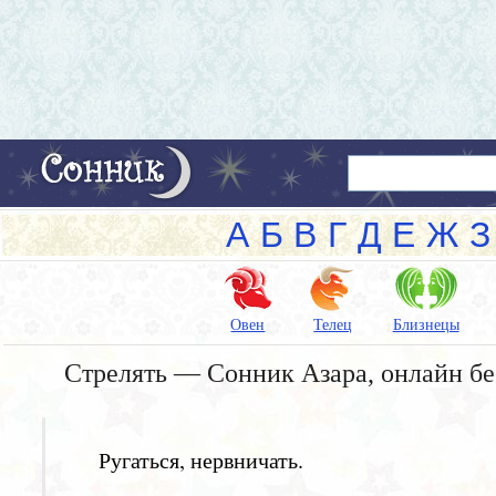
А
Б
В
Г
Д
Е
Ж
З
Овен
Телец
Близнецы
Стрелять — Сонник Азара, онлайн б
Ругаться, нервничать.