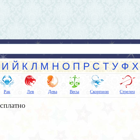
И
Й
К
Л
М
Н
О
П
Р
С
Т
У
Ф
Х
Рак
Лев
Дева
Весы
Скорпион
Стрелец
есплатно