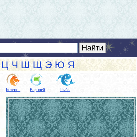
Ц
Ч
Ш
Щ
Э
Ю
Я
Козерог
Водолей
Рыбы