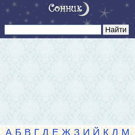
А
Б
В
Г
Д
Е
Ж
З
И
Й
К
Л
М