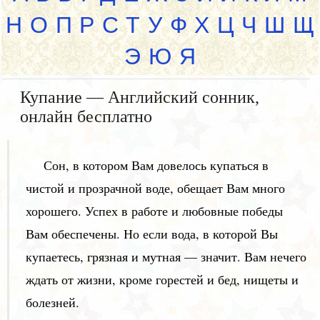
Н
О
П
Р
С
Т
У
Ф
Х
Ц
Ч
Ш
Щ
Э
Ю
Я
Купание — Английский сонник,
онлайн бесплатно
Сон, в котором Вам довелось купаться в
чистой и прозрачной воде, обещает Вам много
хорошего. Успех в работе и любовные победы
Вам обеспечены. Но если вода, в которой Вы
купаетесь, грязная и мутная — значит. Вам нечего
ждать от жизни, кроме горестей и бед, нищеты и
болезней.