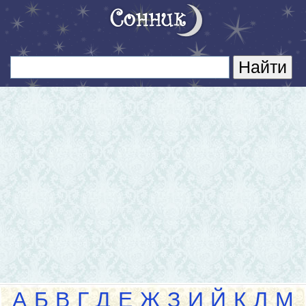
А
Б
В
Г
Д
Е
Ж
З
И
Й
К
Л
М