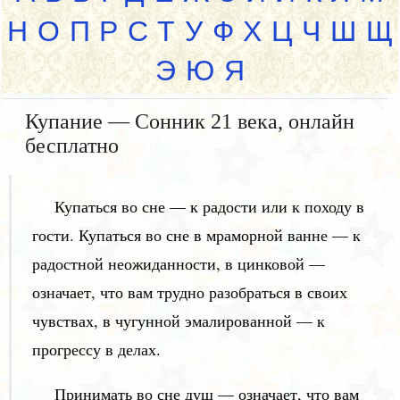
Н
О
П
Р
С
Т
У
Ф
Х
Ц
Ч
Ш
Щ
Э
Ю
Я
Купание — Сонник 21 века, онлайн
бесплатно
Купаться во сне — к радости или к походу в
гости. Купаться во сне в мраморной ванне — к
радостной неожиданности, в цинковой —
означает, что вам трудно разобраться в своих
чувствах, в чугунной эмалированной — к
прогрессу в делах.
Принимать во сне душ — означает, что вам