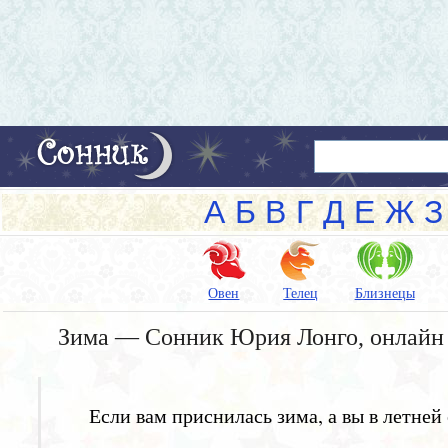
А
Б
В
Г
Д
Е
Ж
З
Овен
Телец
Близнецы
Зима — Сонник Юрия Лонго, онлайн
Если вам приснилась зима, а вы в летней