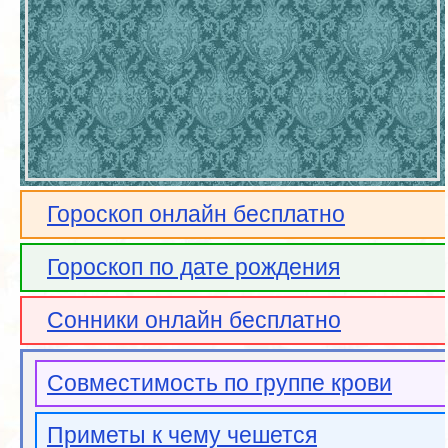
Гороскоп онлайн бесплатно
Гороскоп по дате рождения
Сонники онлайн бесплатно
Совместимость по группе крови
Приметы к чему чешется