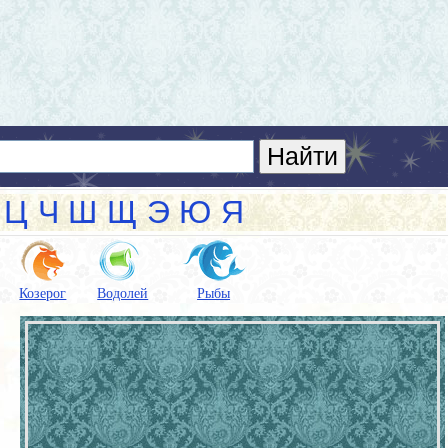
Ц
Ч
Ш
Щ
Э
Ю
Я
Козерог
Водолей
Рыбы