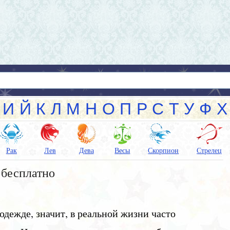
И
Й
К
Л
М
Н
О
П
Р
С
Т
У
Ф
Х
Рак
Лев
Дева
Весы
Скорпион
Стрелец
 бесплатно
 одежде, значит, в реальной жизни часто