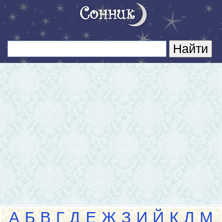
А
Б
В
Г
Д
Е
Ж
З
И
Й
К
Л
М