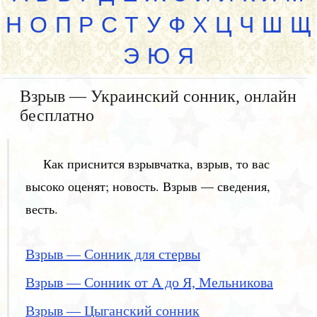
Н
О
П
Р
С
Т
У
Ф
Х
Ц
Ч
Ш
Щ
Э
Ю
Я
Взрыв — Украинский сонник, онлайн
бесплатно
Как приснится взрывчатка, взрыв, то вас
высоко оценят; новость. Взрыв — сведения,
весть.
Взрыв — Сонник для стервы
Взрыв — Сонник от А до Я, Мельникова
Взрыв — Цыганский сонник