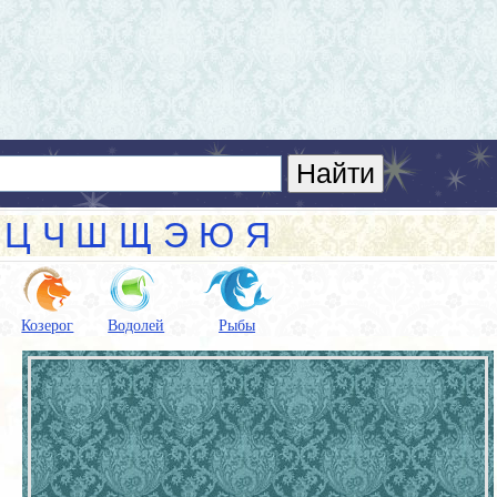
Ц
Ч
Ш
Щ
Э
Ю
Я
Козерог
Водолей
Рыбы