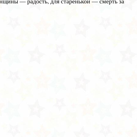
нщины — радость, для старенькой — смерть за