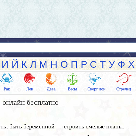
И
Й
К
Л
М
Н
О
П
Р
С
Т
У
Ф
Х
Рак
Лев
Дева
Весы
Скорпион
Стрелец
 онлайн бесплатно
ть; быть беременной — строить смелые планы.