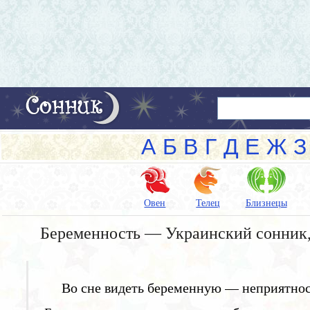
А
Б
В
Г
Д
Е
Ж
З
Овен
Телец
Близнецы
Беременность — Украинский сонник,
Во сне видеть беременную — неприятнос