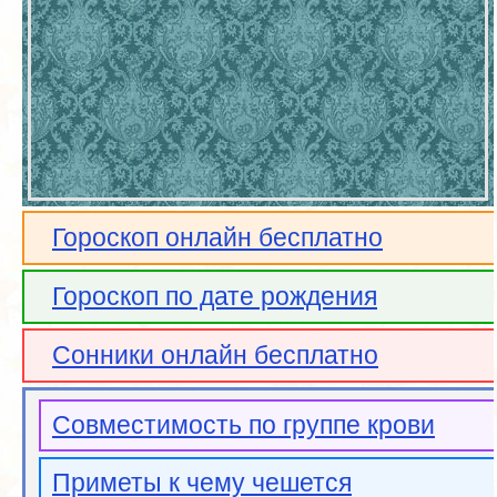
Гороскоп онлайн бесплатно
Гороскоп по дате рождения
Сонники онлайн бесплатно
Совместимость по группе крови
Приметы к чему чешется