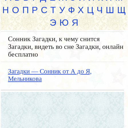
Н
О
П
Р
С
Т
У
Ф
Х
Ц
Ч
Ш
Щ
Э
Ю
Я
Сонник Загадки, к чему снится
Загадки, видеть во сне Загадки, онлайн
бесплатно
Загадки — Сонник от А до Я,
Мельникова