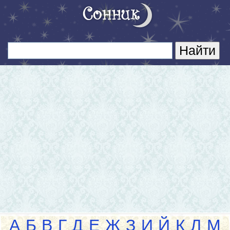
А
Б
В
Г
Д
Е
Ж
З
И
Й
К
Л
М