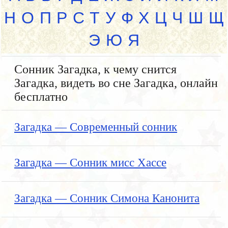
Н
О
П
Р
С
Т
У
Ф
Х
Ц
Ч
Ш
Щ
Э
Ю
Я
Сонник Загадка, к чему снится
Загадка, видеть во сне Загадка, онлайн
бесплатно
Загадка — Современный сонник
Загадка — Сонник мисс Хассе
Загадка — Сонник Симона Канонита