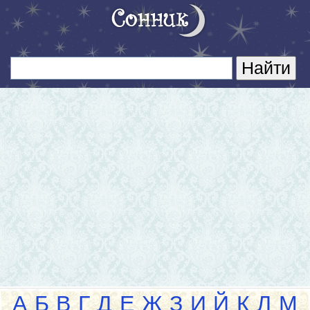
А
Б
В
Г
Д
Е
Ж
З
И
Й
К
Л
М