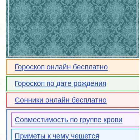
Гороскоп онлайн бесплатно
Гороскоп по дате рождения
Сонники онлайн бесплатно
Совместимость по группе крови
Приметы к чему чешется