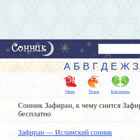
А
Б
В
Г
Д
Е
Ж
З
Овен
Телец
Близнецы
Сонник Зафиран, к чему снится Зафир
бесплатно
Зафиран — Исламский сонник