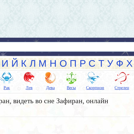
И
Й
К
Л
М
Н
О
П
Р
С
Т
У
Ф
Х
Рак
Лев
Дева
Весы
Скорпион
Стрелец
ан, видеть во сне Зафиран, онлайн