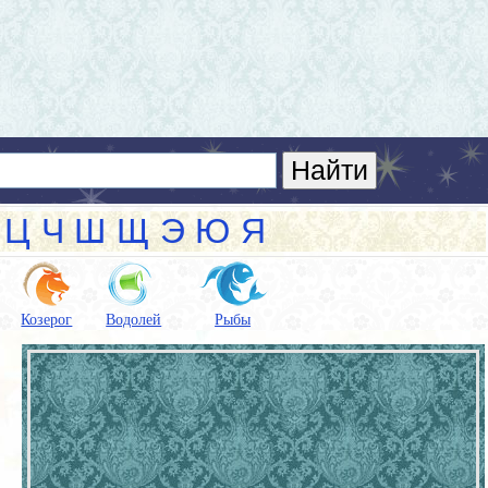
Ц
Ч
Ш
Щ
Э
Ю
Я
Козерог
Водолей
Рыбы