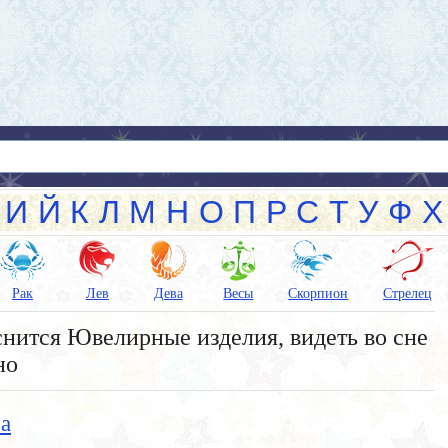
И
Й
К
Л
М
Н
О
П
Р
С
Т
У
Ф
Х
Рак
Лев
Дева
Весы
Скорпион
Стрелец
нится Ювелирные изделия, видеть во сне
но
а