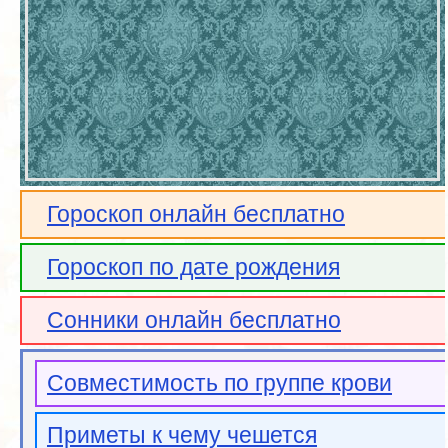
Гороскоп онлайн бесплатно
Гороскоп по дате рождения
Сонники онлайн бесплатно
Совместимость по группе крови
Приметы к чему чешется