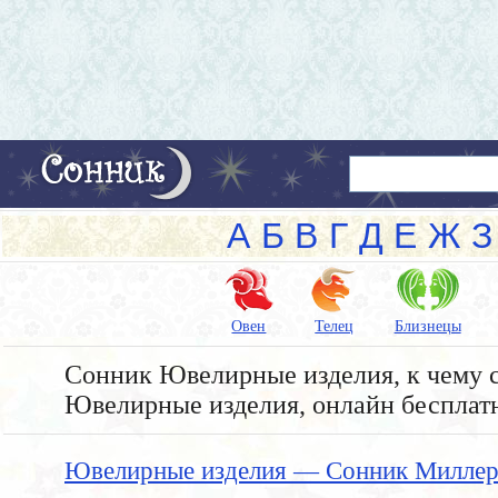
А
Б
В
Г
Д
Е
Ж
З
Овен
Телец
Близнецы
Сонник Ювелирные изделия, к чему с
Ювелирные изделия, онлайн бесплат
Ювелирные изделия — Сонник Миллер