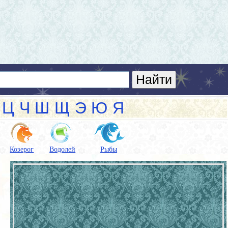
Ц
Ч
Ш
Щ
Э
Ю
Я
Козерог
Водолей
Рыбы