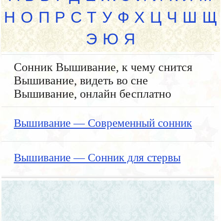
Н
О
П
Р
С
Т
У
Ф
Х
Ц
Ч
Ш
Щ
Э
Ю
Я
Сонник Вышивание, к чему снится
Вышивание, видеть во сне
Вышивание, онлайн бесплатно
Вышивание — Современный сонник
Вышивание — Сонник для стервы