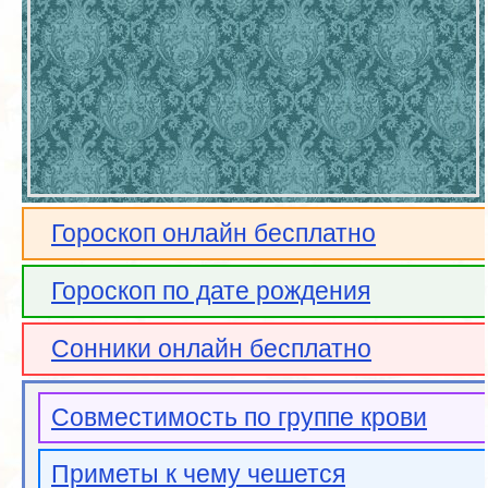
Гороскоп онлайн бесплатно
Гороскоп по дате рождения
Сонники онлайн бесплатно
Совместимость по группе крови
Приметы к чему чешется