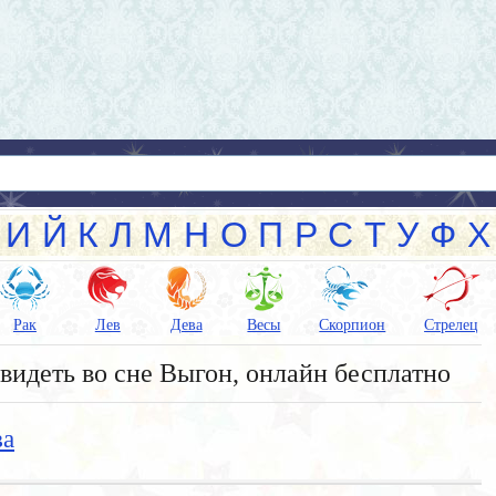
И
Й
К
Л
М
Н
О
П
Р
С
Т
У
Ф
Х
Рак
Лев
Дева
Весы
Скорпион
Стрелец
видеть во сне Выгон, онлайн бесплатно
ва