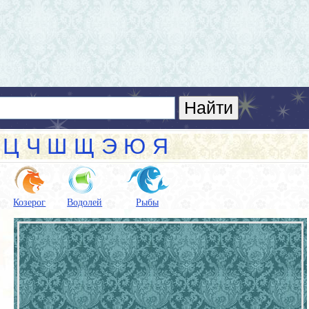
Ц
Ч
Ш
Щ
Э
Ю
Я
Козерог
Водолей
Рыбы