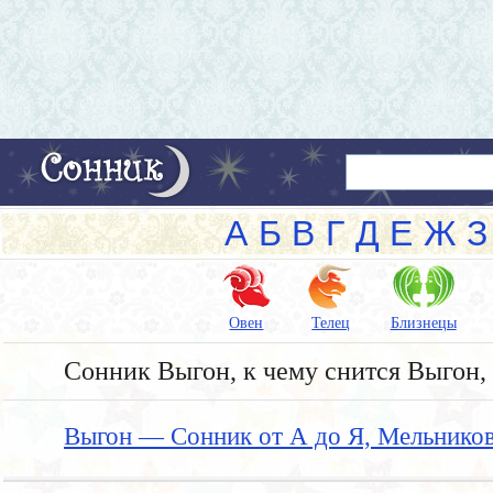
А
Б
В
Г
Д
Е
Ж
З
Овен
Телец
Близнецы
Сонник Выгон, к чему снится Выгон, 
Выгон — Сонник от А до Я, Мельнико