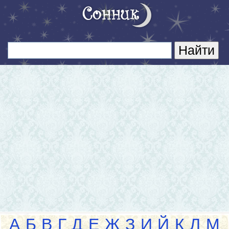
А
Б
В
Г
Д
Е
Ж
З
И
Й
К
Л
М