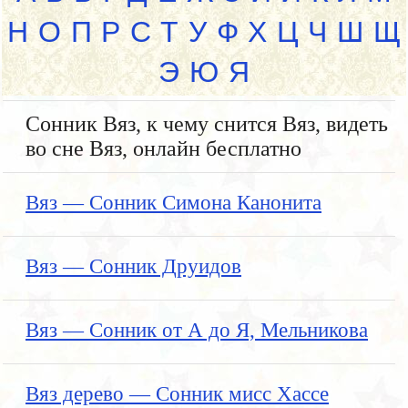
Н
О
П
Р
С
Т
У
Ф
Х
Ц
Ч
Ш
Щ
Э
Ю
Я
Сонник Вяз, к чему снится Вяз, видеть
во сне Вяз, онлайн бесплатно
Вяз — Сонник Симона Канонита
Вяз — Сонник Друидов
Вяз — Сонник от А до Я, Мельникова
Вяз дерево — Сонник мисс Хассе