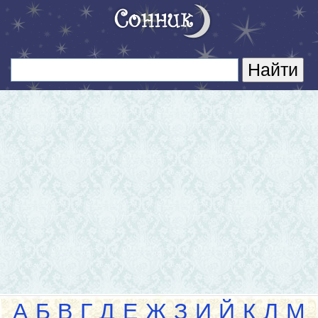
А
Б
В
Г
Д
Е
Ж
З
И
Й
К
Л
М