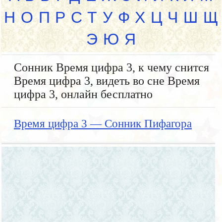
Н
О
П
Р
С
Т
У
Ф
Х
Ц
Ч
Ш
Щ
Э
Ю
Я
Сонник Время цифра 3, к чему снится
Время цифра 3, видеть во сне Время
цифра 3, онлайн бесплатно
Время цифра 3 — Сонник Пифагора