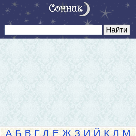
А
Б
В
Г
Д
Е
Ж
З
И
Й
К
Л
М