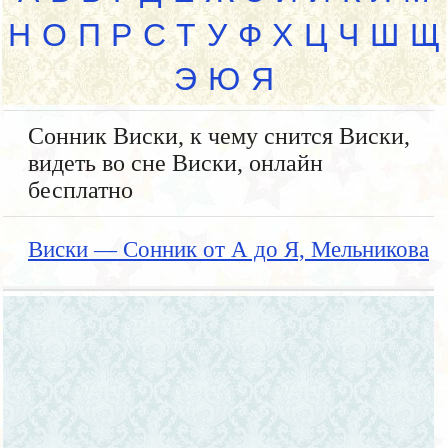
Н
О
П
Р
С
Т
У
Ф
Х
Ц
Ч
Ш
Щ
Э
Ю
Я
Сонник Виски, к чему снится Виски,
видеть во сне Виски, онлайн
бесплатно
Виски — Сонник от А до Я, Мельникова