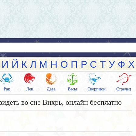
И
Й
К
Л
М
Н
О
П
Р
С
Т
У
Ф
Х
Рак
Лев
Дева
Весы
Скорпион
Стрелец
видеть во сне Вихрь, онлайн бесплатно