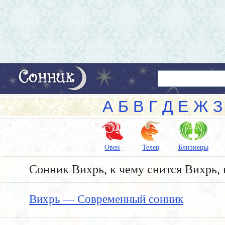
А
Б
В
Г
Д
Е
Ж
З
Овен
Телец
Близнецы
Сонник Вихрь, к чему снится Вихрь, 
Вихрь — Современный сонник