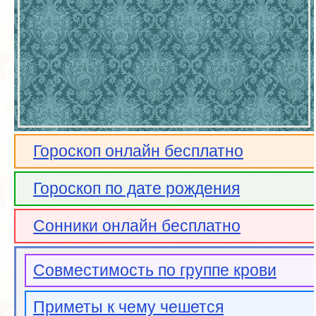
Гороскоп онлайн бесплатно
Гороскоп по дате рождения
Сонники онлайн бесплатно
Совместимость по группе крови
Приметы к чему чешется