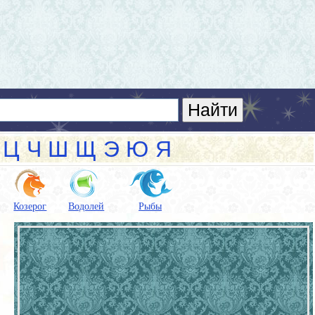
Ц
Ч
Ш
Щ
Э
Ю
Я
Козерог
Водолей
Рыбы