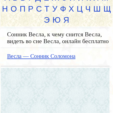
Н
О
П
Р
С
Т
У
Ф
Х
Ц
Ч
Ш
Щ
Э
Ю
Я
Сонник Весла, к чему снится Весла,
видеть во сне Весла, онлайн бесплатно
Весла — Сонник Соломона