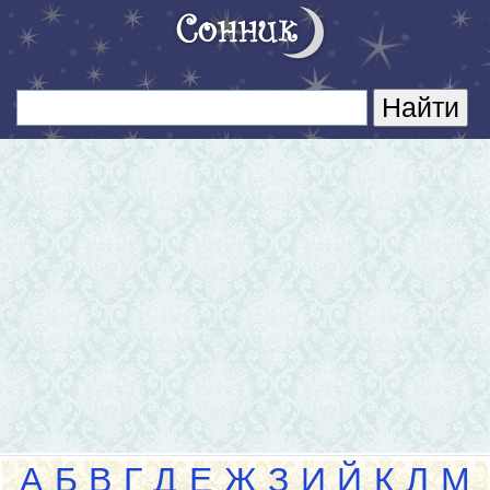
А
Б
В
Г
Д
Е
Ж
З
И
Й
К
Л
М