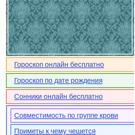
Гороскоп онлайн бесплатно
Гороскоп по дате рождения
Сонники онлайн бесплатно
Совместимость по группе крови
Приметы к чему чешется