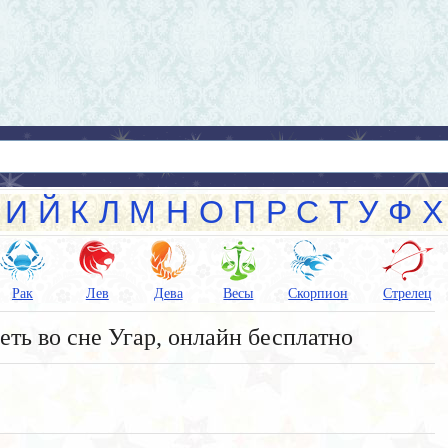
И
Й
К
Л
М
Н
О
П
Р
С
Т
У
Ф
Х
Рак
Лев
Дева
Весы
Скорпион
Стрелец
еть во сне Угар, онлайн бесплатно