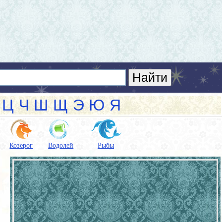
Ц
Ч
Ш
Щ
Э
Ю
Я
Козерог
Водолей
Рыбы