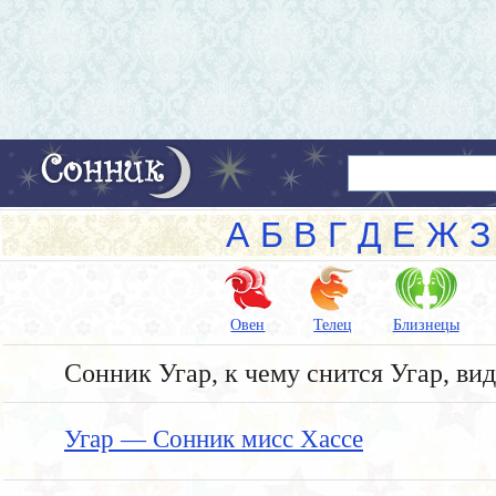
А
Б
В
Г
Д
Е
Ж
З
Овен
Телец
Близнецы
Сонник Угар, к чему снится Угар, вид
Угар — Сонник мисс Хассе