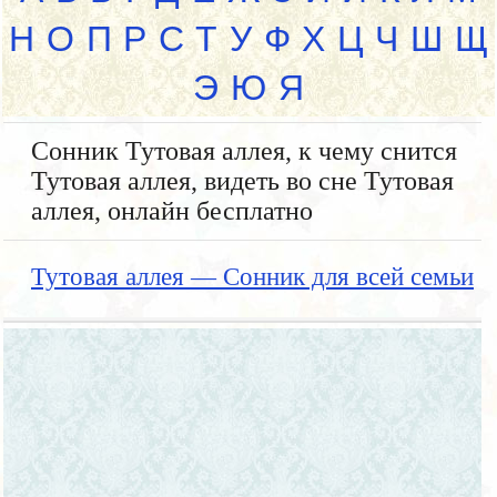
Н
О
П
Р
С
Т
У
Ф
Х
Ц
Ч
Ш
Щ
Э
Ю
Я
Сонник Тутовая аллея, к чему снится
Тутовая аллея, видеть во сне Тутовая
аллея, онлайн бесплатно
Тутовая аллея — Сонник для всей семьи