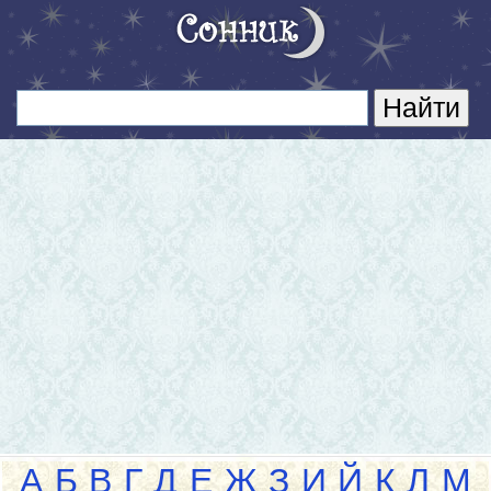
А
Б
В
Г
Д
Е
Ж
З
И
Й
К
Л
М