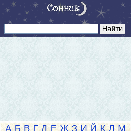
А
Б
В
Г
Д
Е
Ж
З
И
Й
К
Л
М