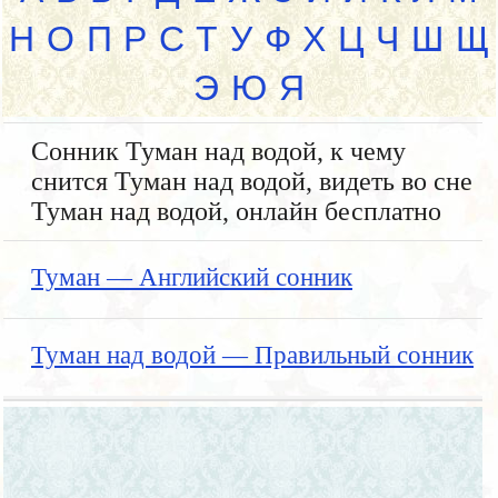
Н
О
П
Р
С
Т
У
Ф
Х
Ц
Ч
Ш
Щ
Э
Ю
Я
Сонник Туман над водой, к чему
снится Туман над водой, видеть во сне
Туман над водой, онлайн бесплатно
Туман — Английский сонник
Туман над водой — Правильный сонник