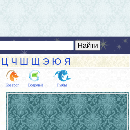
Ц
Ч
Ш
Щ
Э
Ю
Я
Козерог
Водолей
Рыбы