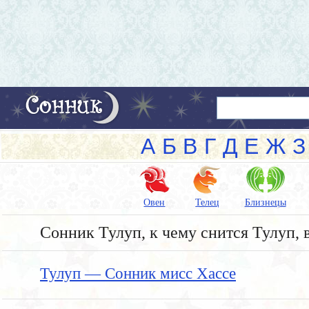
А
Б
В
Г
Д
Е
Ж
З
Овен
Телец
Близнецы
Сонник Тулуп, к чему снится Тулуп, 
Тулуп — Сонник мисс Хассе