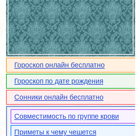
Гороскоп онлайн бесплатно
Гороскоп по дате рождения
Сонники онлайн бесплатно
Совместимость по группе крови
Приметы к чему чешется