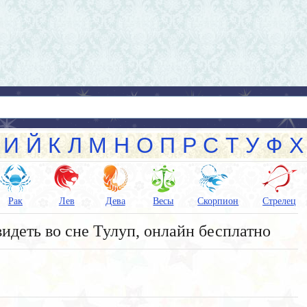
И
Й
К
Л
М
Н
О
П
Р
С
Т
У
Ф
Х
Рак
Лев
Дева
Весы
Скорпион
Стрелец
видеть во сне Тулуп, онлайн бесплатно