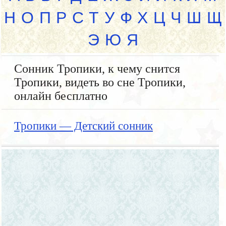
Н
О
П
Р
С
Т
У
Ф
Х
Ц
Ч
Ш
Щ
Э
Ю
Я
Сонник Тропики, к чему снится
Тропики, видеть во сне Тропики,
онлайн бесплатно
Тропики — Детский сонник