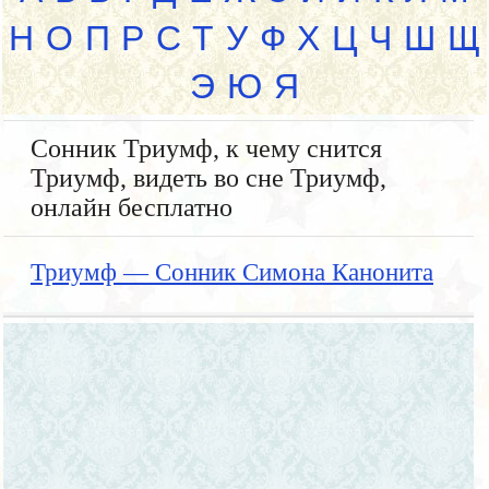
Н
О
П
Р
С
Т
У
Ф
Х
Ц
Ч
Ш
Щ
Э
Ю
Я
Сонник Триумф, к чему снится
Триумф, видеть во сне Триумф,
онлайн бесплатно
Триумф — Сонник Симона Канонита