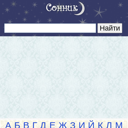
А
Б
В
Г
Д
Е
Ж
З
И
Й
К
Л
М