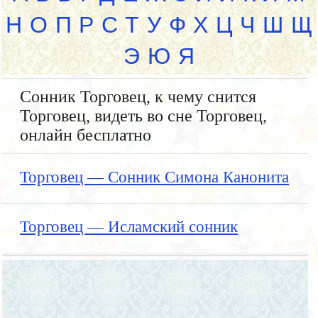
Н
О
П
Р
С
Т
У
Ф
Х
Ц
Ч
Ш
Щ
Э
Ю
Я
Сонник Торговец, к чему снится
Торговец, видеть во сне Торговец,
онлайн бесплатно
Торговец — Сонник Симона Канонита
Торговец — Исламский сонник