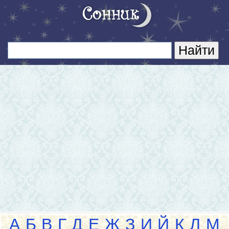
А
Б
В
Г
Д
Е
Ж
З
И
Й
К
Л
М