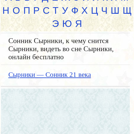
Н
О
П
Р
С
Т
У
Ф
Х
Ц
Ч
Ш
Щ
Э
Ю
Я
Сонник Сырники, к чему снится
Сырники, видеть во сне Сырники,
онлайн бесплатно
Сырники — Сонник 21 века