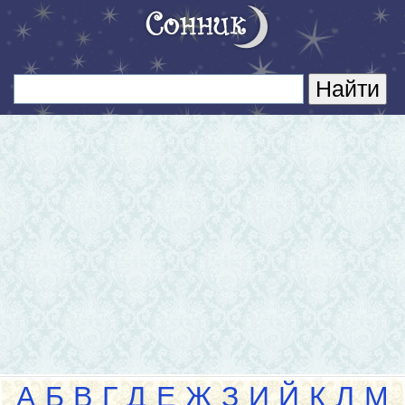
А
Б
В
Г
Д
Е
Ж
З
И
Й
К
Л
М