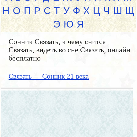
Н
О
П
Р
С
Т
У
Ф
Х
Ц
Ч
Ш
Щ
Э
Ю
Я
Сонник Связать, к чему снится
Связать, видеть во сне Связать, онлайн
бесплатно
Связать — Сонник 21 века