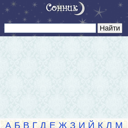
А
Б
В
Г
Д
Е
Ж
З
И
Й
К
Л
М