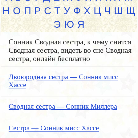
Н
О
П
Р
С
Т
У
Ф
Х
Ц
Ч
Ш
Щ
Э
Ю
Я
Сонник Сводная сестра, к чему снится
Сводная сестра, видеть во сне Сводная
сестра, онлайн бесплатно
Двоюродная сестра — Сонник мисс
Хассе
Сводная сестра — Сонник Миллера
Сестра — Сонник мисс Хассе