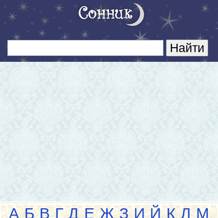
А
Б
В
Г
Д
Е
Ж
З
И
Й
К
Л
М