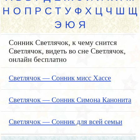
Н
О
П
Р
С
Т
У
Ф
Х
Ц
Ч
Ш
Щ
Э
Ю
Я
Сонник Светлячок, к чему снится
Светлячок, видеть во сне Светлячок,
онлайн бесплатно
Светлячок — Сонник мисс Хассе
Светлячок — Сонник Симона Канонита
Светлячок — Сонник для всей семьи