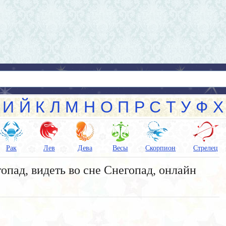
И
Й
К
Л
М
Н
О
П
Р
С
Т
У
Ф
Х
Рак
Лев
Дева
Весы
Скорпион
Стрелец
опад, видеть во сне Снегопад, онлайн