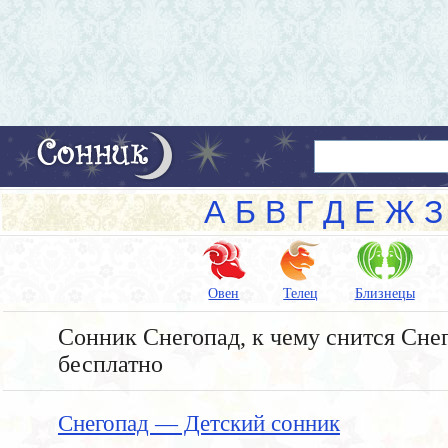
А
Б
В
Г
Д
Е
Ж
З
Овен
Телец
Близнецы
Сонник Снегопад, к чему снится Снег
бесплатно
Снегопад — Детский сонник