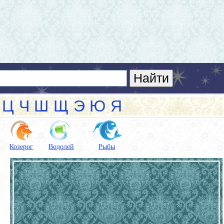
Ц
Ч
Ш
Щ
Э
Ю
Я
Козерог
Водолей
Рыбы