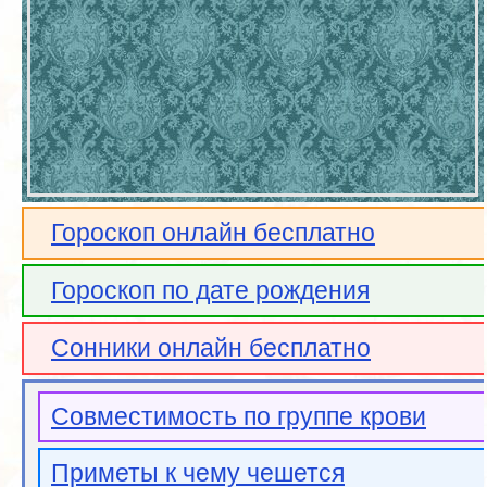
Гороскоп онлайн бесплатно
Гороскоп по дате рождения
Сонники онлайн бесплатно
Совместимость по группе крови
Приметы к чему чешется