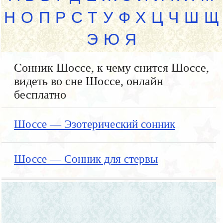
Н
О
П
Р
С
Т
У
Ф
Х
Ц
Ч
Ш
Щ
Э
Ю
Я
Сонник Шоссе, к чему снится Шоссе,
видеть во сне Шоссе, онлайн
бесплатно
Шоссе — Эзотерический сонник
Шоссе — Сонник для стервы