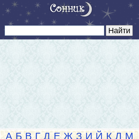
А
Б
В
Г
Д
Е
Ж
З
И
Й
К
Л
М