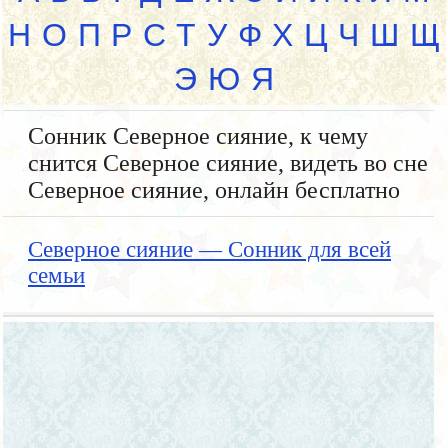
Н
О
П
Р
С
Т
У
Ф
Х
Ц
Ч
Ш
Щ
Э
Ю
Я
Сонник Северное сияние, к чему
снится Северное сияние, видеть во сне
Северное сияние, онлайн бесплатно
Северное сияние — Сонник для всей
семьи