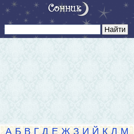
А
Б
В
Г
Д
Е
Ж
З
И
Й
К
Л
М