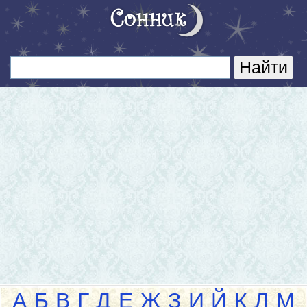
А
Б
В
Г
Д
Е
Ж
З
И
Й
К
Л
М