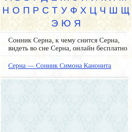
Н
О
П
Р
С
Т
У
Ф
Х
Ц
Ч
Ш
Щ
Э
Ю
Я
Сонник Серна, к чему снится Серна,
видеть во сне Серна, онлайн бесплатно
Серна — Сонник Симона Канонита