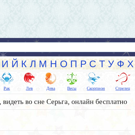
И
Й
К
Л
М
Н
О
П
Р
С
Т
У
Ф
Х
Рак
Лев
Дева
Весы
Скорпион
Стрелец
 видеть во сне Серьга, онлайн бесплатно