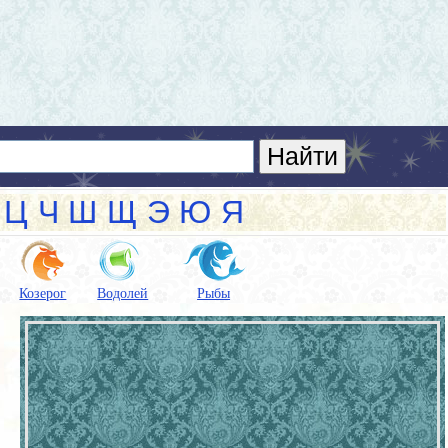
Ц
Ч
Ш
Щ
Э
Ю
Я
Козерог
Водолей
Рыбы