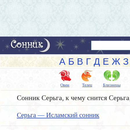
А
Б
В
Г
Д
Е
Ж
З
Овен
Телец
Близнецы
Сонник Серьга, к чему снится Серьга,
Серьга — Исламский сонник