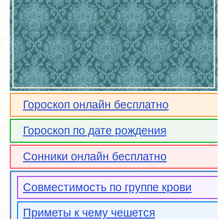
Гороскоп онлайн бесплатно
Гороскоп по дате рождения
Сонники онлайн бесплатно
Совместимость по группе крови
Приметы к чему чешется