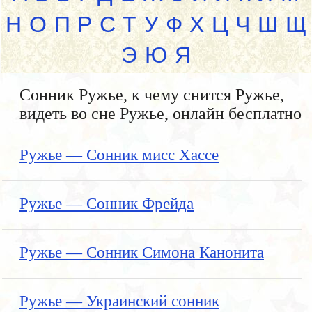
Н
О
П
Р
С
Т
У
Ф
Х
Ц
Ч
Ш
Щ
Э
Ю
Я
Сонник Ружье, к чему снится Ружье,
видеть во сне Ружье, онлайн бесплатно
Ружье — Сонник мисс Хассе
Ружье — Сонник Фрейда
Ружье — Сонник Симона Канонита
Ружье — Украинский сонник