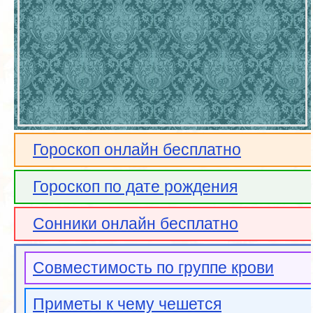
Гороскоп онлайн бесплатно
Гороскоп по дате рождения
Сонники онлайн бесплатно
Совместимость по группе крови
Приметы к чему чешется