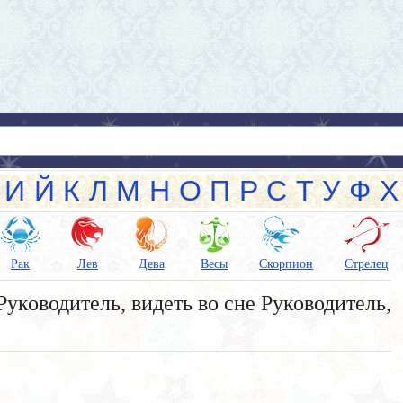
И
Й
К
Л
М
Н
О
П
Р
С
Т
У
Ф
Х
Рак
Лев
Дева
Весы
Скорпион
Стрелец
Руководитель, видеть во сне Руководитель,