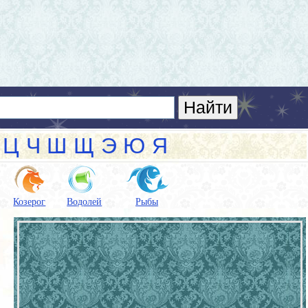
Ц
Ч
Ш
Щ
Э
Ю
Я
Козерог
Водолей
Рыбы