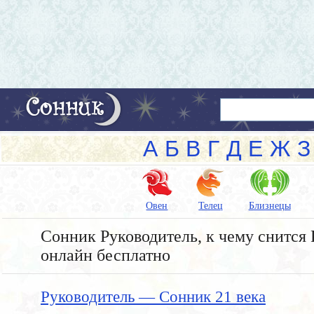
А
Б
В
Г
Д
Е
Ж
З
Овен
Телец
Близнецы
Сонник Руководитель, к чему снится 
онлайн бесплатно
Руководитель — Сонник 21 века