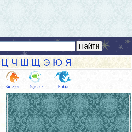
Ц
Ч
Ш
Щ
Э
Ю
Я
Козерог
Водолей
Рыбы