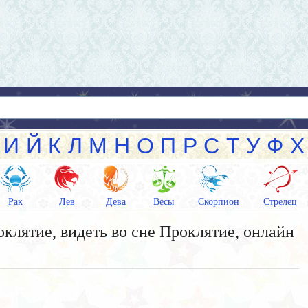
И
Й
К
Л
М
Н
О
П
Р
С
Т
У
Ф
Х
Рак
Лев
Дева
Весы
Скорпион
Стрелец
клятие, видеть во сне Проклятие, онлайн