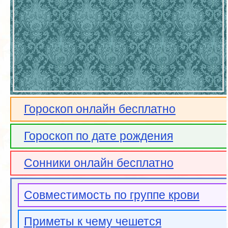
Гороскоп онлайн бесплатно
Гороскоп по дате рождения
Сонники онлайн бесплатно
Совместимость по группе крови
Приметы к чему чешется