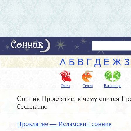
А
Б
В
Г
Д
Е
Ж
З
Овен
Телец
Близнецы
Сонник Проклятие, к чему снится Про
бесплатно
Проклятие — Исламский сонник