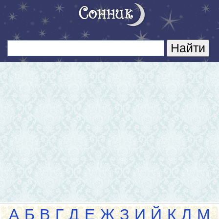
А
Б
В
Г
Д
Е
Ж
З
И
Й
К
Л
М