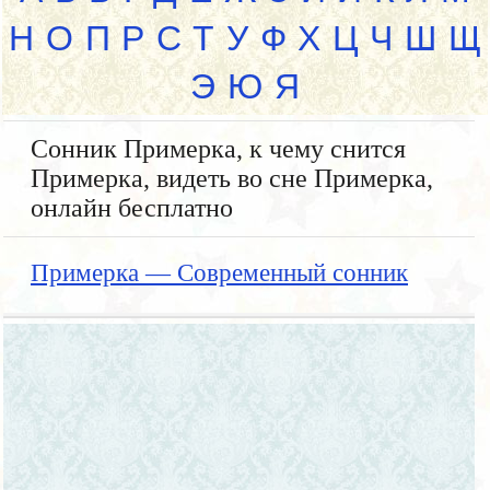
Н
О
П
Р
С
Т
У
Ф
Х
Ц
Ч
Ш
Щ
Э
Ю
Я
Сонник Примерка, к чему снится
Примерка, видеть во сне Примерка,
онлайн бесплатно
Примерка — Современный сонник